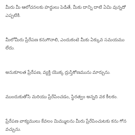
మీరు మీ ఆలోచనలకు హద్దులు పెడితే, మీకు దాన్ని దాటి ఏమి వున్నదో
ఎప్పటికి.
మీలోమీరు ప్రేరేపణ కనుగొనాలి, ఎందుకంటె మీకు ఏక్కువ సమయము
లేదు.
అనుకూలత ప్రేరేపణ, వ్యక్తి యొక్క ద్రుస్తికోణమును మార్చును.
ముందుకుతోసి మరియు ప్రేరేపించడం, స్థిరత్వం అన్నది వక కీలకం.
ప్రేరేపణ వాక్యములు కేవలం మిమ్ములను మీరు ప్రేరేపించుటకు కను గోన
వచ్చును.