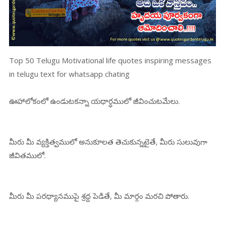
Top 50 Telugu Motivational life quotes inspiring messages
in telugu text for whatsapp chating
ఊహాలోకంలో ఉండుటకన్నా యధార్ధములో జీవించుటమేలు.
మీరు మీ వ్యక్తిత్వములో అనుకూలత తెచుకున్నటైతే, మీరు సులువుగా
జీవితములో.
మీరు మీ పరధ్యానముపై శ్రద్ద పెడితే, మీ మార్గం మరచి పోతారు.