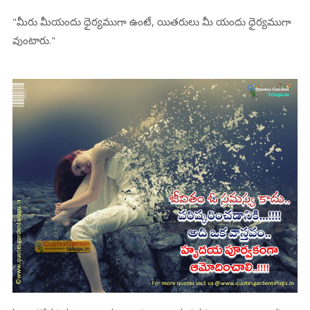
"మీరు మీయందు ధైర్యముగా ఉంటే, యితరులు మీ యందు ధైర్యముగా
వుంటారు."