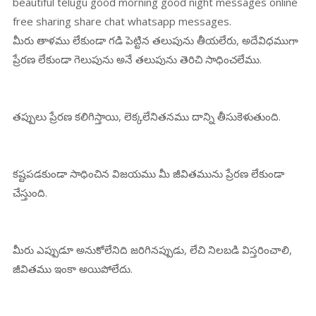
beautiful telugu good morning good night messages online
free sharing share chat whatsapp messages.
మీరు తాళము లేకుండా గడి పెట్టిన తలుపును తీయలేరు, అదేవిధముగా
ప్రేరణ లేకుండా గెలుపును అనే తలుపును తెరిచి సాధించలేము.
తప్పులు ప్రేరణ కలిగిస్తాయి, లెక్కలేనితనము దాన్ని తీసుకెళుతుంది.
కష్టపడకుండా సాధించిన విజయము మీ జీవితమును ప్రేరణ లేకుండా
చేస్తుంది.
మీరు ఎప్పుడూ అనుకోలేనిది జరిగినప్పుడు, లేచి నిలబడి విస్తరించాలి,
జీవితము ఇంకా అయిపోలేదు.