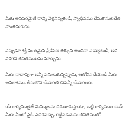
మీకు అవసరమైతే దాన్ని వెళ్లనివ్వకండి, స్వాధీనము చేసుకొనుటచేత
సొంతమగును.
ఎప్పుడూ శక్తి వంతమైన ప్రేరేపణ తక్కువ అంచనా వెయ్యకండి, అది
విరిగిని జీవితములను మార్చును.
మీరు దాదాపుగా అన్నీ వదులుకున్నప్పుడు, ఆలోచనచేయండి మీరు
అవకాశము, తీసుకొని చేయగలిగినివన్నీ చేయగలరు.
యే కార్యములైతే మిమ్ములను దిగుజారుస్తాయో, అట్టి కార్యముల చెయ్
మీరు ఏంటో పైకి, ఎదగవచ్చు, గట్టిపడచును జీవితములో.