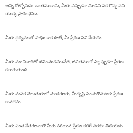
అన్ని కోల్పోవడం అంతముకాదు, మీరు ఎప్పుడూ చూడని వక గొప్ప పని
యొక్క ప్రారంభము.
మీరు ధైర్యముతో సాధించాక పొతే, మీ ప్రేరణ పనిచేయదు.
మీరు మంచివారితో జీవించండముచేత, జీవితములో ఎల్లప్పుడూ ప్రేరణ
కలుగుతుంది.
మీరు మసక వెలుతురులో చూడగలరు, మీదృష్టి పెంచుకొనుటకు ప్రేరణ
కావలెను.
మీరు ఎంతచేతగలవారో మీకు సరియిన ప్రేరణ కలిగే వరకూ తెలియదు.