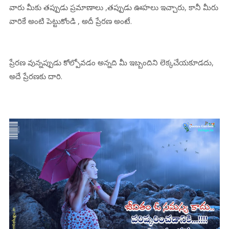
వారు మీకు తప్పుడు ప్రమాణాలు ,తప్పుడు ఊహలు ఇచ్చారు, కానీ మీరు
వారికే అంటి పెట్టుకోండి , అదీ ప్రేరణ అంటే.
ప్రేరణ వున్నప్పుడు కోల్పోవడం అన్నది మీ ఇబ్బందిని లెక్కచేయకూడదు,
అదే ప్రేరణకు దారి.