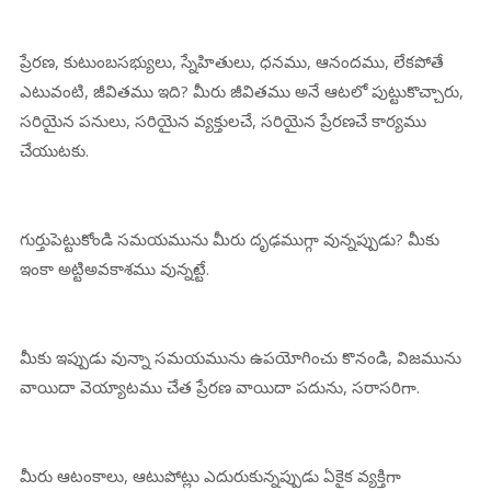
ప్రేరణ, కుటుంబసభ్యులు, స్నేహితులు, ధనము, ఆనందము, లేకపోతే
ఎటువంటి, జీవితము ఇది? మీరు జీవితము అనే ఆటలో పుట్టుకొచ్చారు,
సరియైన పనులు, సరియైన వ్యక్తులచే, సరియైన ప్రేరణచే కార్యము
చేయుటకు.
గుర్తుపెట్టుకోండి సమయమును మీరు దృఢముగ్గా వున్నప్పుడు? మీకు
ఇంకా అట్టిఅవకాశము వున్నట్టే.
మీకు ఇప్పుడు వున్నా సమయమును ఉపయోగించు కొనండి, విజమును
వాయిదా వెయ్యాటము చేత ప్రేరణ వాయిదా పదును, సరాసరిగా.
మీరు ఆటంకాలు, ఆటుపోట్లు ఎదురుకున్నప్పుడు ఏకైక వ్యక్తిగా