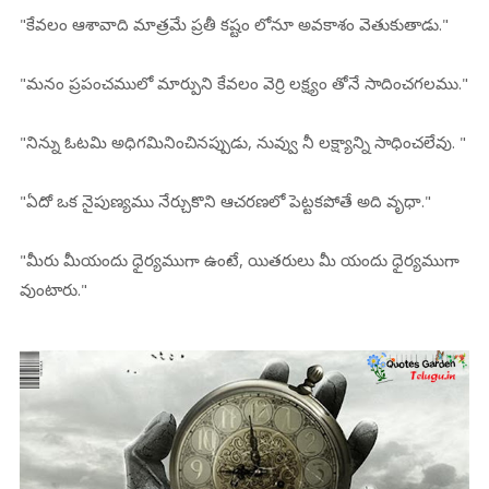
"కేవలం ఆశావాది మాత్రమే ప్రతీ కష్టం లోనూ అవకాశం వెతుకుతాడు."
"మనం ప్రపంచములో మార్పుని కేవలం వెర్రి లక్ష్యం తోనే సాదించగలము."
"నిన్ను ఓటమి అధిగమినించినప్పుడు, నువ్వు నీ లక్ష్యాన్ని సాధించలేవు. "
"ఏదో ఒక నైపుణ్యము నేర్చుకొని ఆచరణలో పెట్టకపోతే అది వృధా."
"మీరు మీయందు ధైర్యముగా ఉంటే, యితరులు మీ యందు ధైర్యముగా
వుంటారు."