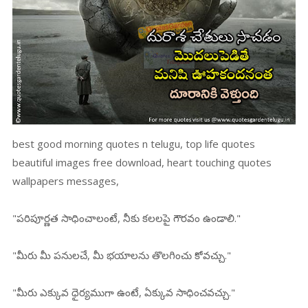
best good morning quotes n telugu, top life quotes
beautiful images free download, heart touching quotes
wallpapers messages,
"పరిపూర్ణత సాధించాలంటే, నీకు కలలపై గౌరవం ఉండాలి."
"మీరు మీ పనులచే, మీ భయాలను తొలగించు కోవచ్చు."
"మీరు ఎక్కువ ధైర్యముగా ఉంటే, ఏక్కువ సాధించవచ్చు."