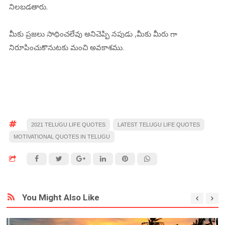
నిలబడతారు.
మీకు ప్రజలు సాధించలేవు అనిచెప్పి నపుడు ,మీకు మీరు గా
నిరూపించుకొనుటకు మంచి అవకాశము.
2021 TELUGU LIFE QUOTES
LATEST TELUGU LIFE QUOTES
MOTIVATIONAL QUOTES IN TELUGU
You Might Also Like