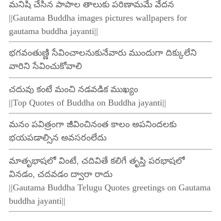
మనిషి చేసిన పాపాల తాలుకు పరిణామమే వేదన
||Gautama Buddha images pictures wallpapers for
gautama buddha jayanti||
భగవంతుణ్ణి సేవించాలనుకునేవారు ముందుగా దిక్కులేని
వారిని సేవించుకోవాలి
చదువు కంటే మంచి నడవడిక ముఖ్యం
||Top Quotes of Buddha on Buddha jayanti||
మనం పవిత్రంగా జీవించినంత కాలం అపనిందలకు
భయపడాల్సిన అవసరంలేదు
మాతృభాషలో వింటే, చదివితే కలిగే తృప్తి పరభాషలో
వినడం, చదవడం ద్వారా రాదు
||Gautama Buddha Telugu Quotes greetings on Gautama
buddha jayanti||