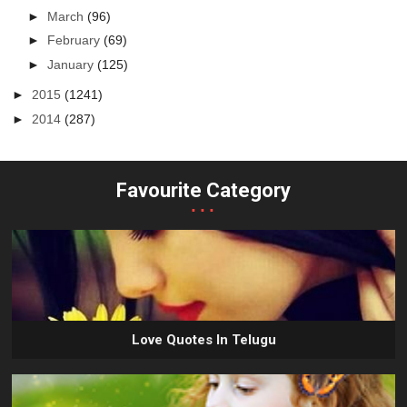
►
March
(96)
►
February
(69)
►
January
(125)
►
2015
(1241)
►
2014
(287)
Favourite Category
...
Love Quotes In Telugu