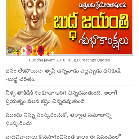
Buddha Jayanti 2016 Telugu Greetings Quotes
ధనం లేకపోయినా తృప్తి ఉన్నవాడు ఎల్లప్పుడు ధనికుడే.
-బుద్ధ చరితం.
నీళ్ళ తాకిడికి శిలకూడా అరిగి చిన్నదవుతుంది. అలాగే
ప్రయత్నం వలన కష్టం చిన్నదవుతుంది
ముందు నిన్ను సంస్కరించుకో, తర్వాత సమాజాన్ని
సంస్కరించు
వాదవివాదాలు కొనసాగించినంత కాలం ఈ ప్రపంచంలో