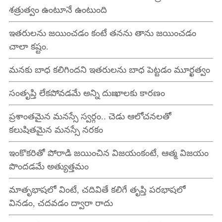
శత్రుత్వం ఉంటూనే ఉంటుంది
ఇతరులను జయించడం కంటే తనను తాను జయించడం
చాలా కష్టం.
మనకు బాధ కలిగిందని ఇతరులను బాధ పెట్టడం మూర్ఖత్వం
సంతృప్తి లేకపోవడమే అన్ని దుఃఖాలకు కారణం
ప్రశాంతమైన మనస్సే స్వర్గం.. చెడు ఆలోచనలతో
కలుషితమైన మనస్సే నరకం
ఇంకొకరితో పోరాడి జయించిన విజయంకంటే, ఆత్మ విజయం
పొందడమే అత్యుత్తమం
మాతృభాషలో వింటే, చదివితే కలిగే తృప్తి పరభాషలో
వినడం, చదవడం ద్వారా రాదు