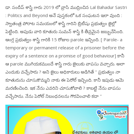
డా. సందీప్ శాస్త్రి గారు 2019 లో వ్రాసి ముద్రించిన Lal Bahadur Sastri
: Politics and Beyond అనే పుస్తకంలో ఒక సంఘటన ఇలా వుంది :
స్వాతంత్ర పోరాట సమయంలో శాస్త్రి గారిని బ్రిటీషు ప్రభుత్వం జైల్లో
పెట్టింది. అపుడు వారి కూతురు సుమన్ శాస్త్రి కి తీవ్రమైన జబ్బుచేసింది.
ఆంగ్ల ప్రభుత్వం శాస్త్రి గారికి 15 రోజుల parole ఇచ్చింది. [ Parole- a
temporary or permanent release of a prisoner before the
expiry of a sentence on a promise of good behaviour] కానీ
ఆ parole ముగియకముందే శాస్త్రి గారు జైలుకు వాపసు వచ్చారు. అలా
ఎందుకు వచ్చేసారు ? అని జైలు అధికారులు అడిగితే '' ప్రభుత్వం నా
కూతురును చూసుకొమ్మని నాకు ఈ పెరోల్ ఇచ్చింది. కానీ ఇపుడు ఆమె
మరణించింది. ఇక నేను ఎవరిని చూసుకోవాలి ? కాబట్టి నేను వాపసు
వచ్చేసాను. నేను పెరోల్ నిబంధనలను గౌరవించాలి కదా ''