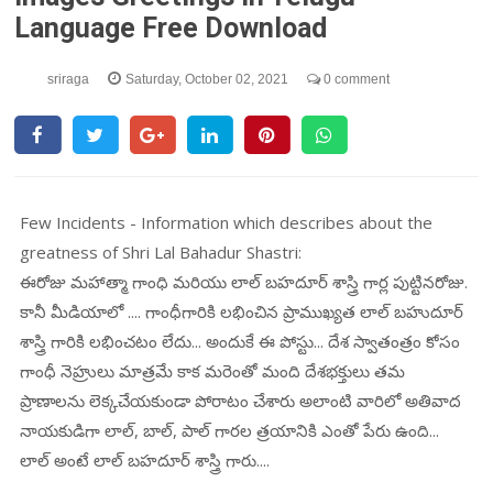
Language Free Download
sriraga
Saturday, October 02, 2021
0 comment
Few Incidents - Information which describes about the
greatness of Shri Lal Bahadur Shastri:
ఈరోజు మహాత్మా గాంధి మరియు లాల్ బహదూర్ శాస్త్రి గార్ల పుట్టినరోజు.
కానీ మీడియాలో .... గాంధీగారికి లభించిన ప్రాముఖ్యత లాల్ బహుదూర్
శాస్త్రి గారికి లభించటం లేదు... అందుకే ఈ పోస్టు... దేశ స్వాతంత్రం కోసం
గాంధీ నెహ్రులు మాత్రమే కాక మరెంతో మంది దేశభక్తులు తమ
ప్రాణాలను లెక్కచేయకుండా పోరాటం చేశారు అలాంటి వారిలో అతివాద
నాయకుడిగా లాల్, బాల్, పాల్ గారల త్రయానికి ఎంతో పేరు ఉంది...
లాల్ అంటే లాల్ బహదూర్ శాస్త్రి గారు....