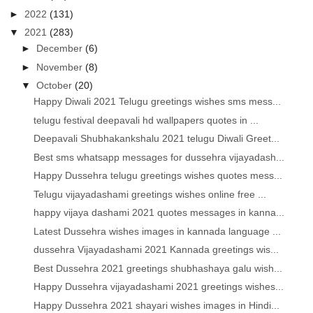
►
2022
(131)
▼
2021
(283)
►
December
(6)
►
November
(8)
▼
October
(20)
Happy Diwali 2021 Telugu greetings wishes sms mess...
telugu festival deepavali hd wallpapers quotes in ...
Deepavali Shubhakankshalu 2021 telugu Diwali Greet...
Best sms whatsapp messages for dussehra vijayadash...
Happy Dussehra telugu greetings wishes quotes mess...
Telugu vijayadashami greetings wishes online free ...
happy vijaya dashami 2021 quotes messages in kanna...
Latest Dussehra wishes images in kannada language ...
dussehra Vijayadashami 2021 Kannada greetings wis...
Best Dussehra 2021 greetings shubhashaya galu wish...
Happy Dussehra vijayadashami 2021 greetings wishes...
Happy Dussehra 2021 shayari wishes images in Hindi...