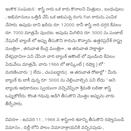
ఇంకొక సంఘటన : శాస్త్రి గారు ఒక కారు కొనాలని మిత్రులు , బంధువులు
, అభిమానులు ఒత్తిడి చేసి ఒక ఆకుపచ్చ రంగు Fiat కారును ఎంపిక
చేసారు. అపుడు దాని ఖరీదు రూ. 12000. కానీ శాస్త్రి గారి దగ్గర కేవలం
రూ. 7000 మాత్రమే వుందట. అపుడు మిగిలిన రూ. 5000 ను పంజాబ్
నేషనల్ బ్యాంక్ లో అప్పు తీసుకొని కారును కొన్నారు. ఉత్తరప్రదేశ్ రాష్ట్ర
మంత్రిగా , తరువాత కేంద్ర మంత్రిగా , ఆ తరువాత సాక్షాత్తూ
దేశప్రధానిగా పని చేసినా వారి బ్యాంక్ అకౌంట్ లో వుండింది కేవలం
ఏడువేలు మాత్రమే. వారు 1966 లో తాష్కెంట్ [ రష్యా ] లో '
మరణించారు ' [ లేదు , చంపబడ్డారు] . ఆ తరువాత రోజుల్లో '' మీరు
బ్యాంక్ కు బాకీ వున్న రూ. 5000 ను చెల్లించాల్సిన పని లేదు '' అని
బ్యాంకు అధికారులు స్వయంగా వచ్చిచెప్పినా శ్రీమతి లలితా శాస్త్రి
ఒప్పుకోలేదు. కొంత గడువు అడిగి తీసుకొని మొత్తం అప్పును వారు
తీర్చేసారు.
చివరగా - జనవరి 11 , 1966 న శాస్త్రిగారి శవాన్ని తీసుకొని రష్యానుండి
విమానం , దిల్లీ లోని పాలం విమానాశ్రాయనికి వచ్చినపుడు ,