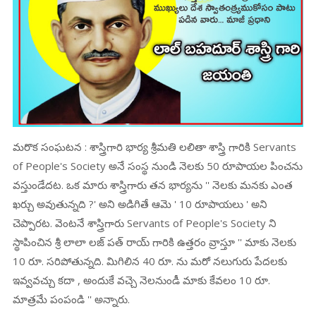
మరొక సంఘటన : శాస్త్రిగారి భార్య శ్రీమతి లలితా శాస్త్రి గారికి Servants
of People's Society అనే సంస్థ నుండి నెలకు 50 రూపాయల పించను
వస్తుండేదట. ఒక మారు శాస్త్రిగారు తన భార్యను '' నెలకు మనకు ఎంత
ఖర్చు అవుతున్నది ?' అని అడిగితే ఆమె ' 10 రూపాయలు ' అని
చెప్పారట. వెంటనే శాస్త్రిగారు Servants of People's Society ని
స్థాపించిన శ్రీ లాలా లజ్ పత్ రాయ్ గారికి ఉత్తరం వ్రాస్తూ '' మాకు నెలకు
10 రూ. సరిపోతున్నది. మిగిలిన 40 రూ. ను మరో నలుగురు పేదలకు
ఇవ్వవచ్చు కదా , అందుకే వచ్చె నెలనుండీ మాకు కేవలం 10 రూ.
మాత్రమే పంపండి '' అన్నారు.