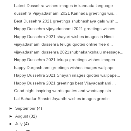
Latest Dussehra wishes images in kannada language ...
dussehra Vijayadashami 2021 Kannada greetings wis...
Best Dussehra 2021 greetings shubhashaya galu wish...
Happy Dussehra vijayadashami 2021 greetings wishes...
Happy Dussehra 2021 shayari wishes images in Hindi...
vijayadashami dussehra telugu quotes online free d...
vijayadashami dussehra 2021shubhakankshalu message...
Happy Dussehra 2021 telugu greetings wishes images...
happy Durgashtami greetings wishes images wallpape...
Happy Dussehra 2021 Shayari images quotes wallpape...
Happy Dussehra 2021 greetings best Vijayadashami ...
Good night inspiring words quotes and whatsapp sta...
Lal Bahadur Shastri Jayanthi wishes images greetin...
►
September
(4)
►
August
(32)
►
July
(4)