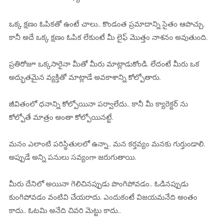
ఒక్క క్షణం ఓపికతో ఉంటే చాలు.. కొండంత ప్రమాదాన్ని సైతం ఆపొచ్చు.
కానీ అదే ఒక్క క్షణం ఓపిక లేకుంటే మీ లైఫ్ మొత్తం నాశనం అవుతుంది.
ప్రతిరోజూ ఒక్కసారైనా మీతో మీరు మాట్లాడుకోండి. లేదంటే మీరు ఒక
అద్భుతమైన వ్యక్తితో మాట్లాడే అవకాశాన్ని కోల్పోతారు.
జీవితంలో ధనాన్ని కోల్పోయినా పర్వాలేదు.. కానీ మీ క్యారెక్టర్ ను
కోల్పోతే మాత్రం అంతా కోల్పోయినట్టే.
మనం ఎలాంటి పరిస్థితులలో ఉన్నా.. మన కర్తవ్యం మనకు గుర్తుండాలి.
అప్పుడే అన్ని పనులు సవ్యంగా జరుగుతాయి.
మీరు దేనిలో అయినా గెలిచినప్పుడు పొంగిపోవడం.. ఓడినప్పుడు
కుంగిపోవడం వంటివి చేయరాదు. ఎందుకంటే విజయమనేది అంతం
కాదు.. ఓటమి అనేది చివరి మెట్టు కాదు..