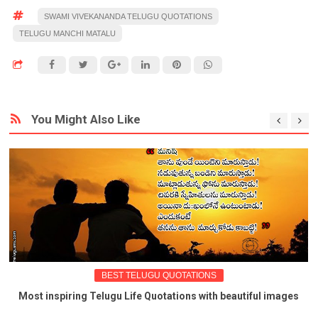
SWAMI VIVEKANANDA TELUGU QUOTATIONS
TELUGU MANCHI MATALU
You Might Also Like
BEST TELUGU QUOTATIONS
st inspiring Telugu Life Quotations with beautiful images
Be