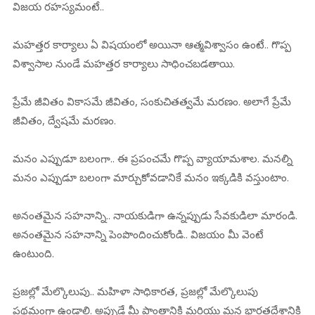
విజయ రహస్యమంటే..
మహత్తర కార్యాలు ఏ విషయంలో అయినా ఆత్మవిశ్వాసం ఉంటే.. గొప్ప
విశ్వాసాల నుండే మహత్తర కార్యాలు సాధించబడతాయి.
ప్రేమే జీవితం వికాసమే జీవితం, సంకుచితత్వమే మరణం. అలాగే ప్రేమే
జీవితం, ద్వేషమే మరణం.
మనం ఎప్పుడూ బలంగా.. ఈ ప్రపంచమే గొప్ప వ్యాయామశాల. మనల్ని
మనం ఎప్పుడూ బలంగా మార్చుకోవడానికే మనం ఇక్కడికి వస్తుంటాం.
అనంతమైన సహనాన్ని.. నాయకుడిగా ఉన్నప్పుడు సేవకుడిలా మారండి.
అనంతమైన సహనాన్ని పెంపొందించుకోండి.. విజయం మీ వెంటే
ఉంటుంది.
ప్రజల్లో మేల్కొలుపు.. మహిళా సాధికారత, ప్రజల్లో మేల్కొలుపు
ప్రథమంగా ఉండాలి. అప్పుడే మీ ప్రాంతానికి మరియు మన భారతదేశానికి