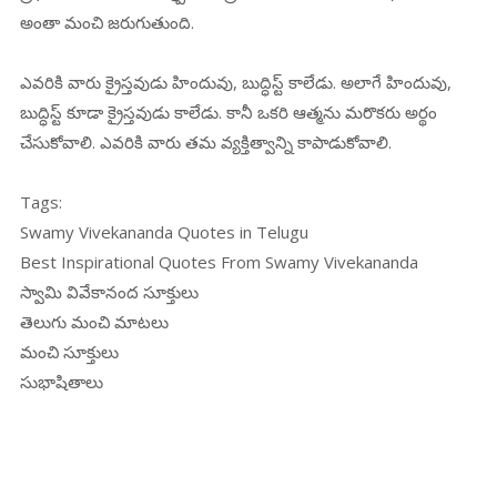
అంతా మంచి జరుగుతుంది.
ఎవరికి వారు క్రైస్తవుడు హిందువు, బుద్ధిస్ట్ కాలేడు. అలాగే హిందువు,
బుద్ధిస్ట్ కూడా క్రైస్తవుడు కాలేడు. కానీ ఒకరి ఆత్మను మరొకరు అర్థం
చేసుకోవాలి. ఎవరికి వారు తమ వ్యక్తిత్వాన్ని కాపాడుకోవాలి.
Tags:
Swamy Vivekananda Quotes in Telugu
Best Inspirational Quotes From Swamy Vivekananda
స్వామి వివేకానంద సూక్తులు
తెలుగు మంచి మాటలు
మంచి సూక్తులు
సుభాషితాలు