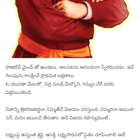
పాజిటివ్ మైండ్ తో ఉండటం.. అలసటను ఆనందంగా స్వీకరించడం.. ఇవే
గెలుపును కాంక్షించే ప్రాథమిక లక్షణాలు.
ఓ యువతా మేలుకో.. నిద్ర నుండి మేల్కొని, గమ్యం చేరే వరకు
విశ్రమించకండి.
నిజాన్ని త్రికరణశుద్ధిగా నమ్మితేనే విజయం వరిస్తుంది. నెమ్మదిగా అయినా
సరే, మనం జయించి తీరుతాం. అదే విజయ రహస్యమంటే..
లక్ష్యంపై ఉన్నంత శ్రద్ధ, ఆసక్తి, లక్ష్యసాధనలో సైతం చూపించాలి. అదే