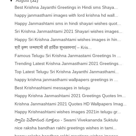
▼
August
(32)
Best Krishna Jayanthi Greetings in Hindi sms Shaya...
happy janmasthami images with lord krishna hd wall...
Happy Janmashtami sms in hindi shayari wishes quot...
Sri Krishna Janmashtami 2021 Shayari wishes images...
Happy Sri Krishna Janmashtami wishes images in hin...
श्री कृष्ण जन्माष्टमी की हार्दिक शुभकामनाएं – Kris...
Famous Telugu Sri Krishna Janmastami Greetings In ...
Trending Latest Krishna Janmasthami 2021 Greetings...
Top Latest Telugu Sri Krishna Jayanthi Janmasthami...
happy krishna janmasthami wallpapers greetings in ...
Best Krishnashtami messages in telugu
Happy Krishna Janmashtami 2021 Greetings Quotes Im...
Krishna Janmashtami 2021 Quotes HD Wallpapers Imag...
Happy Krishnashtami wishes images 2021in telugu gr...
స్వామి వివేకానంద సూక్తులు - Swami Vivekananda Suktulu
nice raksha bandhan rakhi greetings wishes in tami...
happy raksha bandhan rakhi greetings wishes images...