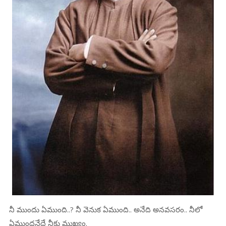
నీ ముందు ఏముంది..? నీ వెనుక ఏముంది.. అనేది అనవసరం.. నీలో
ఏముందనేదే నీకు ముఖ్యం.