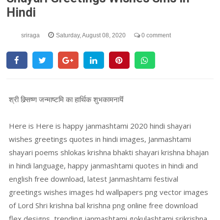
Hindi
sriraga
Saturday, August 08, 2020
0 comment
श्री क्र्सिष्ण जन्माष्टमि का हार्थिक शुभकामनायॆं
Here is Here is happy janmashtami 2020 hindi shayari
wishes greetings quotes in hindi images, Janmashtami
shayari poems shlokas krishna bhakti shayari krishna bhajan
in hindi language, happy janmashtami quotes in hindi and
english free download, latest Janmashtami festival
greetings wishes images hd wallpapers png vector images
of Lord Shri krishna bal krishna png online free download
flex designs, trending janmashtami gokulashtami srikrishna