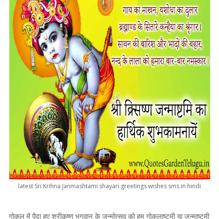
latest Sri Krihna Janmashtami shayari greetings wishes sms in hindi
गोकुल में पैदा हुए श्रीकृष्ण भगवान के जन्मोत्सव को हम गोकुलाष्टमी या जन्माष्टमी