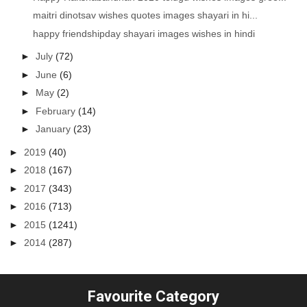
maitri dinotsav wishes quotes images shayari in hi...
happy friendshipday shayari images wishes in hindi
►
July
(72)
►
June
(6)
►
May
(2)
►
February
(14)
►
January
(23)
►
2019
(40)
►
2018
(167)
►
2017
(343)
►
2016
(713)
►
2015
(1241)
►
2014
(287)
Favourite Category
...