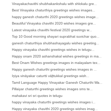
Vinayakachavithi shubhakankshalu with shlokalu gre...
Best Vinayaka chaturthiya greetings wishes images...
happy ganesh chaturthi 2020 greetings wishes image...
Beautiful Vinayaka chavithi 2020 wishes images gre...
Latest vinayaka chavithi festival 2020 greetings w...
Top 10 Good morning shayari suprabhat suvichar quo...
ganesh chaturthiya shubhashayagalu wishes greeting...
Happy vinayaka chavithi greetings wishes in telugu...
Happy onam 2020 ashanshakal wishes greetings in ma...
Best Onam Wishes greetings images in malayalam tex...
Happy ganesh chaturthi greetings wishes images in ...
Iṉiya vināyakar caturtti vāḻttukkal greetings wish...
Tamil Language Happy Vinayakar Ganesh Chaturthi Wa...
Pillaiyar chaturthi greetings wishes images sms te...
mahakavi sri sri quotes in telugu
happy vinayaka chaturthi greetings wishes images i...
Happy vinayaka chavithi 2020 greetings wishes imag...