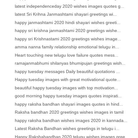
latest independenceday 2020 wishes images quotes g...
latest Sri Krihna Janmashtami shayari greetings wi...
happy janmashtami 2020 hindi shayari wishes greeti...
happy sri krishna janmashtami 2020 greetings wishe...
happy sri Krishnastami 2020 greetings wishes image...
amma nanna family relationship emotional telugu in...
Heart touching new telugu love failure quotes mess...
ramajanmabhumi shilanyas bhumipujan greetings wish...
happy tuesday messages Daily beautiful quotations ...
Happy tuesday images with great motivational quote...
beautiful happy tuesday images with top motivation...
good morning happy tuesday images quotes inspirati...
happy raksha bandhan shayari images quotes in hind...
Raksha bandhan 2020 greetings wishes images in tamil
happy raksha bandhan wishes images 2020 in kannada...
Latest Raksha Bandhan wishes greetings in telugu i...
Happy Rakshabandhan 2020 telugu wishes images gree...