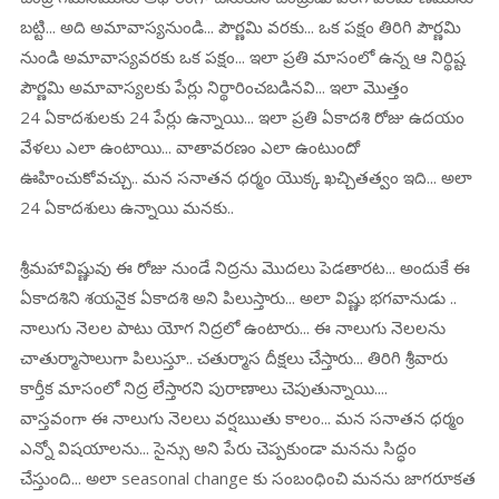
బట్టి... అది అమావాస్యనుండి... పౌర్ణమి వరకు... ఒక పక్షం తిరిగి పౌర్ణమి
నుండి అమావాస్యవరకు ఒక పక్షం... ఇలా ప్రతి మాసంలో ఉన్న ఆ నిర్థిష్ట
పౌర్ణమి అమావాస్యలకు పేర్లు నిర్థారించబడినవి... ఇలా మొత్తం
24 ఏకాదశులకు 24 పేర్లు ఉన్నాయి... ఇలా ప్రతి ఏకాదశి రోజు ఉదయం
వేళలు ఎలా ఉంటాయి... వాతావరణం ఎలా ఉంటుందో
ఊహించుకోవచ్చు.. మన సనాతన ధర్మం యొక్క ఖచ్చితత్వం ఇది... అలా
24 ఏకాదశులు ఉన్నాయి మనకు..
శ్రీమహావిష్ణువు ఈ రోజు నుండే నిద్రను మొదలు పెడతారట... అందుకే ఈ
ఏకాదశిని శయనైక ఏకాదశి అని పిలుస్తారు... అలా విష్ణు భగవానుడు ..
నాలుగు నెలల పాటు యోగ నిద్రలో ఉంటారు... ఈ నాలుగు నెలలను
చాతుర్మాసాలుగా పిలుస్తూ.. చతుర్మాస దీక్షలు చేస్తారు... తిరిగి శ్రీవారు
కార్తీక మాసంలో నిద్ర లేస్తారని పురాణాలు చెపుతున్నాయి....
వాస్తవంగా ఈ నాలుగు నెలలు వర్షఋతు కాలం... మన సనాతన ధర్మం
ఎన్నో విషయాలను... సైన్సు అని పేరు చెప్పకుండా మనను సిద్ధం
చేస్తుంది... అలా seasonal change కు సంబంధించి మనను జాగరూకత