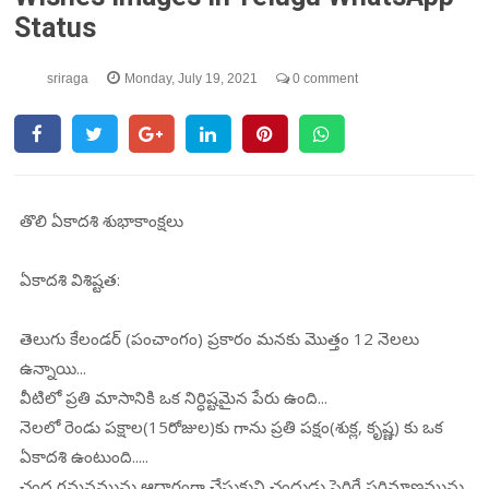
Status
sriraga
Monday, July 19, 2021
0 comment
తొలి ఏకాదశి శుభాకాంక్షలు
ఏకాదశి విశిష్టత:
తెలుగు కేలండర్ (పంచాంగం) ప్రకారం మనకు మొత్తం 12 నెలలు
ఉన్నాయి...
వీటిలో ప్రతి మాసానికి ఒక నిర్ధిష్టమైన పేరు ఉంది...
నెలలో రెండు పక్షాల(15రోజుల)కు గాను ప్రతి పక్షం(శుక్ల, కృష్ణ) కు ఒక
ఏకాదశి ఉంటుంది.....
చంద్ర గమనమును ఆధారంగా చేసుకుని చంద్రుడు పెరిగే పరిమాణమును