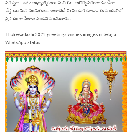
పరుస్తూ... అటు ఆధ్యాత్మికంగా..మరియు.. ఆరోగ్యపరంగా ఉండేలా
చేస్తాయి మన పండుగలు... అలాటిదే ఈ పండుగ కూడా... ఈ పండుగలో
ప్రసాదంగా పేలాల పిండిని పంచుతారు...
Tholi ekadashi 2021 greetings wishes images in telugu
WhatsApp status