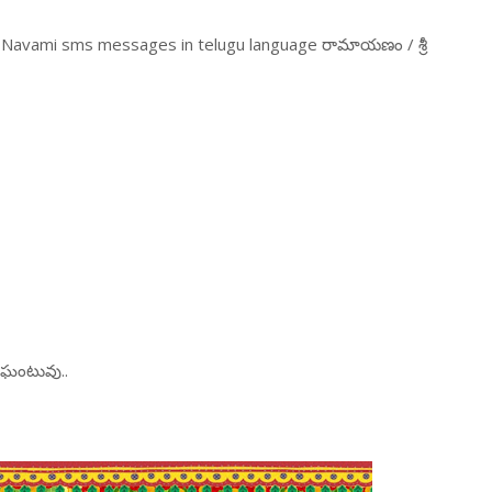
a Navami sms messages in telugu language రామాయణం / శ్రీ
ిఘంటువు..