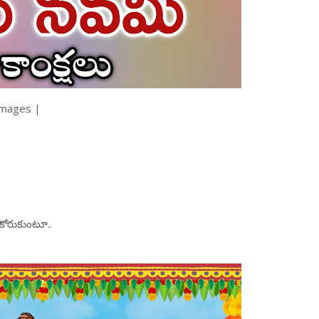
 images |
 కోరుకుంటూ..