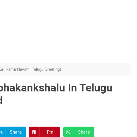
Sri Rama Navami Telugu Greetings
hakankshalu In Telugu
d
Share
Pin
Share