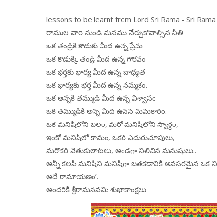
lessons to be learnt from Lord Sri Rama - Sri Ram
రాముల వారి నుండి మనము నేర్చుకోవాల్సిన నీతి
ఒక తండ్రికి కొడుకు మీద ఉన్న ప్రేమ
ఒక కొడుక్కి తండ్రి మీద ఉన్న గౌరవం
ఒక భర్తకు భార్య మీద ఉన్న బాధ్యత
ఒక భార్యకు భర్త మీద ఉన్న నమ్మకం.
ఒక అన్నకి తమ్ముడి మీద ఉన్న విశ్వాసం
ఒక తమ్ముడికి అన్న మీద ఉనన మమకారం.
ఒక మనిషిలోని బలం, మరో మనిషిలోని స్వార్థం,
ఇంకో మనిషిలో కామం, ఒకరి ఎదురుచూపులు,
మరొకరి వెతుకులాటలు, అండగా నిలిచిన మనుషులు..
అన్నీ కలపి మనిషిని మనిషిగా బతకడానికి అవసరమైన ఒక న
అదే రామాయణం’.
అందరికీ శ్రీరామనవమి శుభాకాంక్షలు