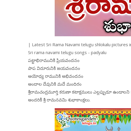
| Latest Sri Rama Navami telugu shlokalu pictures
Sri rama navami telugu songs - padyalu
పట్టాభిరామునికి ప్రియవందనం
పాప విదూరునికి జయవందనం
అయోధ్య రామునికి అభివందనం
అందాల దేవునికి మదే మందిరం
శ్రీరామచంద్రమూర్తి కరుణా కటాక్షములు ఎల్లప్పుడూ ఉండాలని
అందరికీ శ్రీ రామనవమి శుభాకాంక్షలు.