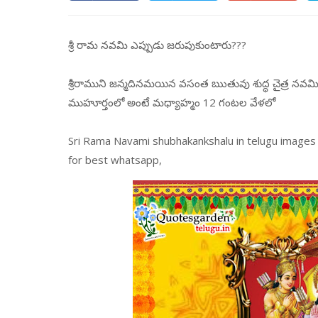
శ్రీ రామ నవమి ఎప్పుడు జరుపుకుంటారు???
శ్రీరాముని జన్మదినమయిన వసంత ఋతువు శుద్ధ చైత్ర నవమి రో
ముహూర్తంలో అంటే మధ్యాహ్మం 12 గంటల వేళలో
Sri Rama Navami shubhakankshalu in telugu images
for best whatsapp,